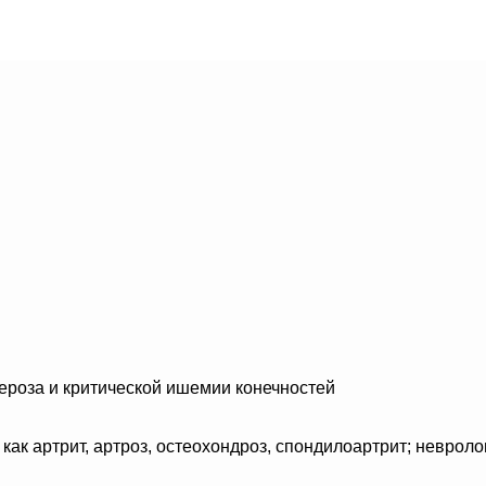
ероза и критической ишемии конечностей
как артрит, артроз, остеохондроз, спондилоартрит; невроло