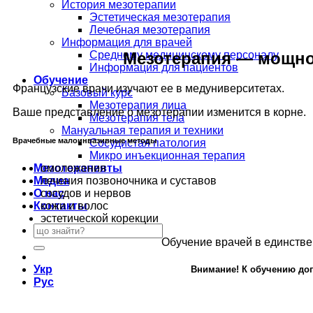
История мезотерапии
Эстетическая мезотерапия
Лечебная мезотерапия
Информация для врачей
Мезотерапия — мощное
Среднему медицинскому персоналу
Информация для пациентов
Обучение
Французские врачи изучают ее в медуниверситетах.
Базовый курс
Мезотерапия лица
Ваше представление о мезотерапии изменится в корне.
Мезотерапия тела
Мануальная терапия и техники
Врачебные малоинвазивные методы
Сосудистая патология
Микро инъекционная терапия
омоложения
Мезотерапевты
лечения позвоночника и суставов
Медиа
сосудов и нервов
О нас
кожи и волос
Контакты
эстетической корекции
Обучение врачей в единстве
Укр
Внимание! К обучению до
Рус