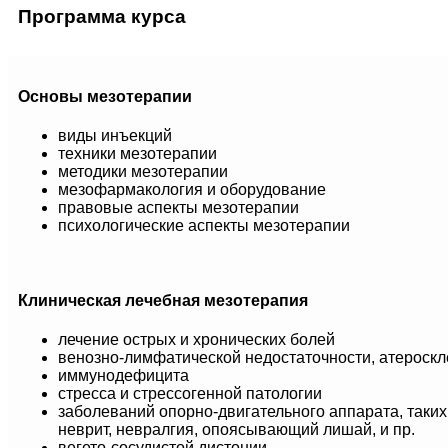
Программа курса
Основы мезотерапии
виды инъекций
техники мезотерапии
методики мезотерапии
мезофармакология и оборудование
правовые аспекты мезотерапии
психологические аспекты мезотерапии
Клиническая лечебная мезотерапия
лечение острых и хронических болей
венозно-лимфатической недостаточности, атероскл
иммунодефицита
стресса и стрессогенной патологии
заболеваний опорно-двигательного аппарата, таких 
неврит, невралгия, опоясывающий лишай, и пр.
вегето-сосудистой дистонии