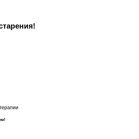
старения!
отерапии
ем!