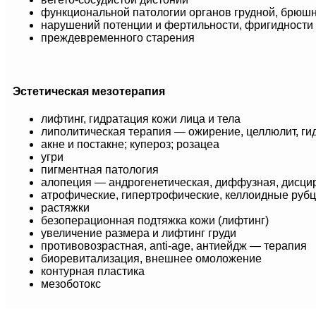
функциональной патологии органов грудной, брюшн
нарушений потенции и фертильности, фригидности
преждевременного старения
Эстетическая мезотерапия
лифтинг, гидратация кожи лица и тела
липолитическая терапия — ожирение, целлюлит, г
акне и постакне; купероз; розацеа
угри
пигментная патология
алопеция — андрогенетическая, диффузная, дисцир
атрофические, гипертрофические, келлоидные руб
растяжки
безоперационная подтяжка кожи (лифтинг)
увеличение размера и лифтинг груди
противовозрастная, аnti-age, антиейдж — терапия
биоревитализация, внешнее омоложение
контурная пластика
мезоботокс