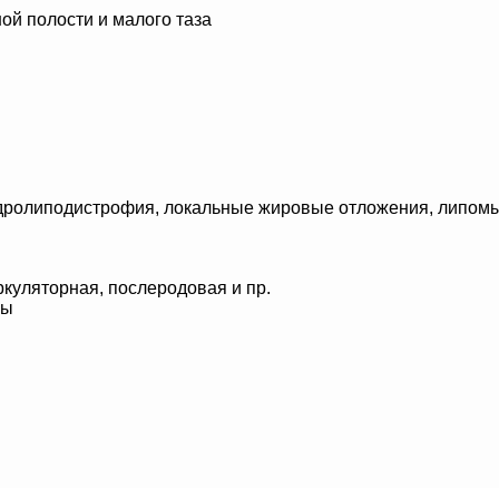
ой полости и малого таза
идролиподистрофия, локальные жировые отложения, липом
куляторная, послеродовая и пр.
цы