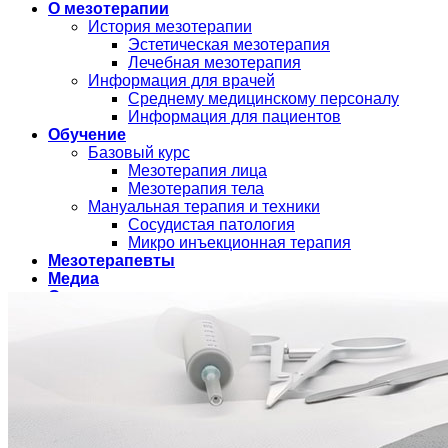
О мезотерапии
История мезотерапии
Эстетическая мезотерапия
Лечебная мезотерапия
Информация для врачей
Среднему медицинскому персоналу
Информация для пациентов
Обучение
Базовый курс
Мезотерапия лица
Мезотерапия тела
Мануальная терапия и техники
Сосудистая патология
Микро инъекционная терапия
Мезотерапевты
Медиа
О нас
Контакты
Укр
Рус