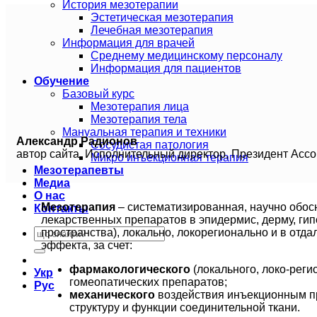
История мезотерапии
Эстетическая мезотерапия
Лечебная мезотерапия
Информация для врачей
Среднему медицинскому персоналу
Информация для пациентов
Обучение
Базовый курс
Мезотерапия лица
Мезотерапия тела
Мануальная терапия и техники
Александр Радионов
Сосудистая патология
автор сайта, Исполнительный директор, Президент Ас
Микро инъекционная терапия
Мезотерапевты
Медиа
О нас
Мезотерапия
– систематизированная, научно обо
Контакты
лекарственных препаратов в эпидермис, дерму, ги
пространства), локально, локорегионально и в отд
эффекта, за счет:
фармакологического
(локального, локо-реги
Укр
гомеопатических препаратов;
Рус
механического
воздействия инъекционным пр
структуру и функции соединительной ткани.