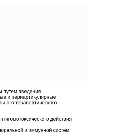
ы путем введения
ьные и периартикулярные
льного терапевтического
антигомотоксического действия
оральной и иммунной систем,