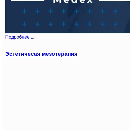
Подробнее ...
Эстетичесая мезотерапия