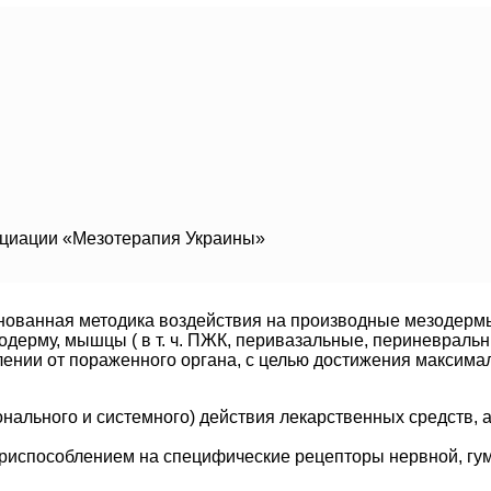
социации «Мезотерапия Украины»
снованная методика воздействия на производные мезодерм
подерму, мышцы ( в т. ч. ПЖК, перивазальные, периневрал
алении от пораженного органа, с целью достижения максима
онального и системного) действия лекарственных средств, 
испособлением на специфические рецепторы нервной, гум