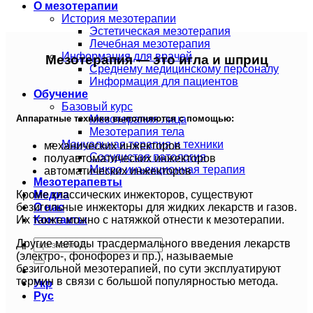
О мезотерапии
История мезотерапии
Эстетическая мезотерапия
Лечебная мезотерапия
Информация для врачей
Мезотерапия — это игла и шприц
Среднему медицинскому персоналу
Информация для пациентов
Обучение
Базовый курс
Мезотерапия лица
Аппаратные техники выполняются с помощью:
Мезотерапия тела
Мануальная терапия и техники
механических инжекторов
Сосудистая патология
полуавтоматических инжекторов
Микро инъекционная терапия
автоматических инжекторов
Мезотерапевты
Кроме классических инжекторов, существуют
Медиа
безигольные инжекторы для жидких лекарств и газов.
О нас
Их также можно с натяжкой отнести к мезотерапии.
Контакты
Другие методы трасдермального введения лекарств
(электро-, фонофорез и пр.), называемые
безигольной мезотерапией, по сути эксплуатируют
термин в связи с большой популярностью метода.
Укр
Рус