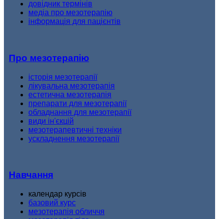
довідник термінів
медіа про мезотерапію
інформація для пацієнтів
Про мезотерапію
історія мезотерапії
лікувальна мезотерапія
естетична мезотерапія
препарати для мезотерапії
обладнання для мезотерапії
види ін'єкцій
мезотерапевтичні техніки
ускладнення мезотерапії
Навчання
календар курсів
базовий курс
мезотерапія обличчя