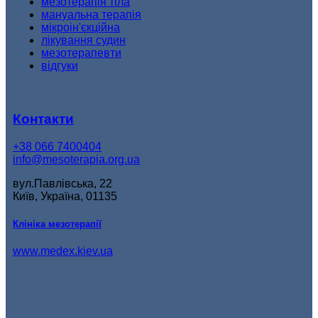
мезотерапія тіла
мануальна терапія
мікроін'єкційна
лікування судин
мезотерапевти
відгуки
Контакти
+38 066 7400404
info@mesoterapia.org.ua
вул.Павлівська, 22
Київ, Україна, 01135
Клініка мезотерапії
www.medex.kiev.ua