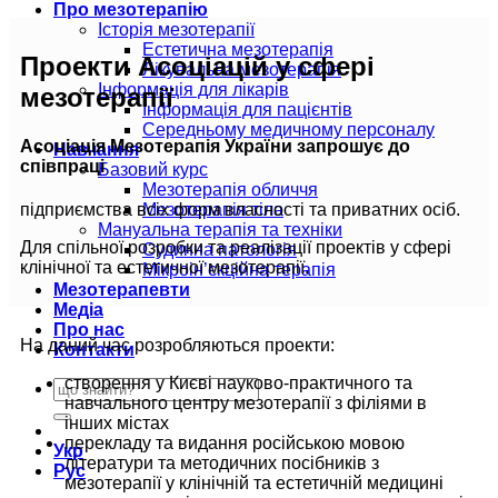
Про мезотерапію
Історія мезотерапії
Естетична мезотерапія
Проекти Асоціацій у сфері
Лікувальна мезотерапія
Інформація для лікарів
мезотерапії
Інформація для пацієнтів
Середньому медичному персоналу
Асоціація Мезотерапія України запрошує до
Навчання
співпраці
Базовий курс
Мезотерапія обличчя
Мезотерапія тіла
підприємства всіх форм власності та приватних осіб.
Мануальна терапія та техніки
Для спільної розробки та реалізації проектів у сфері
Судинна патологія
клінічної та естетичної мезотерапії.
Мікроін’єкційна терапія
Мезотерапевти
Медіа
Про нас
На даний час розробляються проекти:
Контакти
створення у Києві науково-практичного та
навчального центру мезотерапії з філіями в
інших містах
перекладу та видання російською мовою
Укр
літератури та методичних посібників з
Рус
мезотерапії у клінічній та естетичній медицині