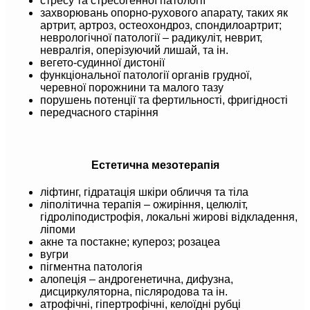
стресу та стресогенної патології
захворювань опорно-рухового апарату, таких як
артрит, артроз, остеохондроз, спондилоартрит;
неврологічної патології – радикуліт, неврит,
невралгія, оперізуючий лишай, та ін.
вегето-судинної дистонії
функціональної патології органів грудної,
черевної порожнини та малого тазу
порушень потенції та фертильності, фригідності
передчасного старіння
Естетична мезотерапія
ліфтинг, гідратація шкіри обличчя та тіла
ліполітична терапія – ожиріння, целюліт,
гідроліподистрофія, локальні жирові відкладення,
ліпоми
акне та постакне; купероз; розацеа
вугри
пігментна патологія
алопеція – андрогенетична, дифузна,
дисциркуляторна, післяродова та ін.
атрофічні, гіпертрофічні, келоїдні рубці