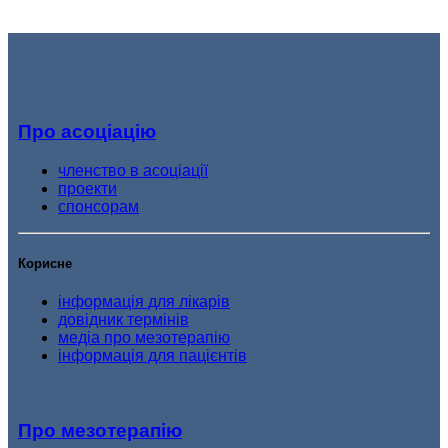
Про асоціацію
членство в асоціації
проекти
спонсорам
Корисне
інформація для лікарів
довідник термінів
медіа про мезотерапію
інформація для пацієнтів
Про мезотерапію