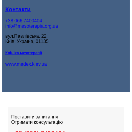
Контакти
+38 066 7400404
info@mesoterapia.org.ua
вул.Павлівська, 22
Київ, Україна, 01135
Клініка мезотерапії
www.medex.kiev.ua
Поставити запитання
Отримати консультацію