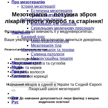
Про мезотерапію
Історія мезотерапії
Естетична мезотерапія
Мезотерапія – потужна зброя
Лікувальна мезотерапія
Інформація для лікарів
лікарів проти хвороб та старіння!
Інформація для пацієнтів
Середньому медичному персоналу
Французькі лікарі вивчають її у медуніверситетах.
Навчання
Базовий курс
Ваше уявлення про мезотерапію зміниться докорінно.
Мезотерапія обличчя
Мезотерапія тіла
Мануальна терапія та техніки
Лікарські малоінвазивні методи
Судинна патологія
Мікроін’єкційна терапія
омолодження
Мезотерапевти
лікування хребта та суглобів
Медіа
судин та нервів
Про нас
шкіри та волосся
Контакти
естетичної корекції
Навчання лікарів в єдиній в Україні та Східній Європі
Лікарській школі мезотерапії
Укр
Увага! До навчання допускаються лише фахівці з вищою
медичною освітою!
Рус