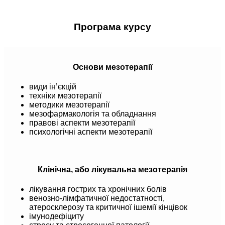
Програма курсу
Основи мезотерапії
види ін’єкцій
техніки мезотерапії
методики мезотерапії
мезофармакологія та обладнання
правові аспекти мезотерапії
психологічні аспекти мезотерапії
Клінічна, або лікувальна мезотерапія
лікування гострих та хронічних болів
венозно-лімфатичної недостатності,
атеросклерозу та критичної ішемії кінцівок
імунодефіциту