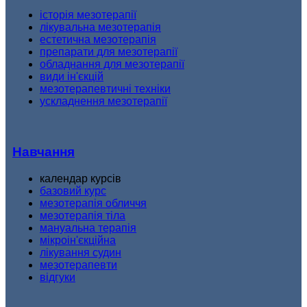
історія мезотерапії
лікувальна мезотерапія
естетична мезотерапія
препарати для мезотерапії
обладнання для мезотерапії
види ін'єкцій
мезотерапевтичні техніки
ускладнення мезотерапії
Навчання
календар курсів
базовий курс
мезотерапія обличчя
мезотерапія тіла
мануальна терапія
мікроін'єкційна
лікування судин
мезотерапевти
відгуки