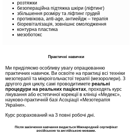
розтяжки
безопераційна підтяжка шкіри (ліфтинг)
збільшення розміру та ліфтинг грудей
противікова, аnti-age, антиейдж – терапія
біоревіталізація, зовнішнє омолодження
контурна пластика
мезоботокс
Практичні навички
Ми приділяємо особливу увагу опрацюванню
практичних навичок. Ви освоїте на практиці всі техніки
мезотерапії та мікроігольчастої терапії (мезоролери). З
другого дня циклу, самі проводитимете
реальні
процедури на реальних пацієнтах
, проходять курс
лікування або естетичної корекції в клініці «Медекс»,
науково-практичній базі Асоціації «Мезотерапія
України».
Курс розрахований на 3 повні робочі дні.
Після закінчення навчання видається Міжнародний сертифікат
російською та англійською мовами.