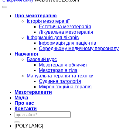
Створення сайту
Про мезотерапію
Історія мезотерапії
Естетична мезотерапія
Лікувальна мезотерапія
Інформація для лікарів
Інформація для пацієнтів
Середньому медичному персоналу
Навчання
Базовий курс
Мезотерапія обличчя
Мезотерапія тіла
Мануальна терапія та техніки
Судинна патологія
Мікроін’єкційна терапія
Мезотерапевти
Медіа
Про нас
Контакти
[POLYLANG]