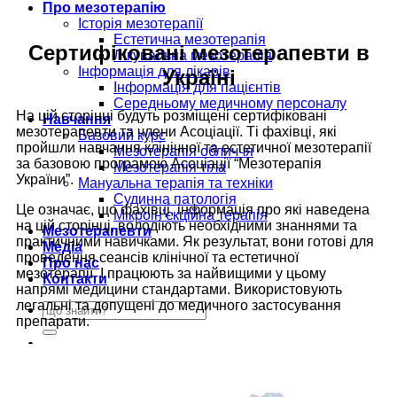
Про мезотерапію
Історія мезотерапії
Естетична мезотерапія
Сертифіковані мезотерапевти в
Лікувальна мезотерапія
Інформація для лікарів
Україні
Інформація для пацієнтів
Середньому медичному персоналу
На цій сторінці будуть розміщені сертифіковані
Навчання
мезотерапевти та члени Асоціації. Ті фахівці, які
Базовий курс
пройшли навчання клінічної та естетичної мезотерапії
Мезотерапія обличчя
за базовою програмою Асоціації “Мезотерапія
Мезотерапія тіла
України”.
Мануальна терапія та техніки
Судинна патологія
Це означає, що фахівці, інформація про які наведена
Мікроін’єкційна терапія
на цій сторінці, володіють необхідними знаннями та
Мезотерапевти
практичними навичками. Як результат, вони готові для
Медіа
проведення сеансів клінічної та естетичної
Про нас
мезотерапії. І працюють за найвищими у цьому
Контакти
напрямі медицини стандартами. Використовують
легальні та допущені до медичного застосування
препарати.
Укр
Рус