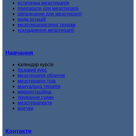
естетична мезотерапія
препарати для мезотерапії
обладнання для мезотерапії
види ін'єкцій
мезотерапевтичні техніки
ускладнення мезотерапії
Навчання
календар курсів
базовий курс
мезотерапія обличчя
мезотерапія тіла
мануальна терапія
мікроін'єкційна
лікування судин
мезотерапевти
відгуки
Контакти