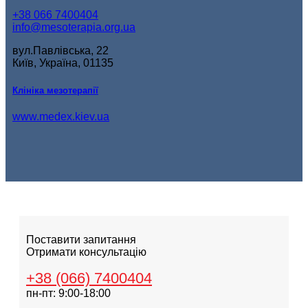
+38 066 7400404
info@mesoterapia.org.ua
вул.Павлівська, 22
Київ, Україна, 01135
Клініка мезотерапії
www.medex.kiev.ua
Поставити запитання
Отримати консультацію
+38 (066) 7400404
пн-пт: 9:00-18:00