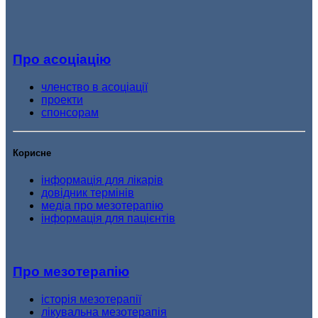
Про асоціацію
членство в асоціації
проекти
спонсорам
Корисне
інформація для лікарів
довідник термінів
медіа про мезотерапію
інформація для пацієнтів
Про мезотерапію
історія мезотерапії
лікувальна мезотерапія