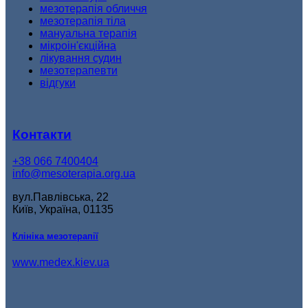
мезотерапія обличчя
мезотерапія тіла
мануальна терапія
мікроін'єкційна
лікування судин
мезотерапевти
відгуки
Контакти
+38 066 7400404
info@mesoterapia.org.ua
вул.Павлівська, 22
Київ, Україна, 01135
Клініка мезотерапії
www.medex.kiev.ua