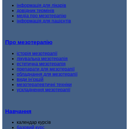
інформація для лікарів
довідник термінів
медіа про мезотерапію
інформація для пацієнтів
Про мезотерапію
історія мезотерапії
лікувальна мезотерапія
естетична мезотерапія
препарати для мезотерапії
обладнання для мезотерапії
види ін'єкцій
мезотерапевтичні техніки
ускладнення мезотерапії
Навчання
календар курсів
базовий курс